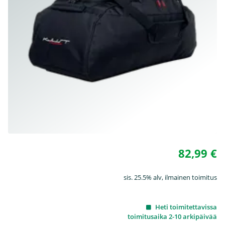
82,99 €
sis. 25.5% alv, ilmainen toimitus
Heti toimitettavissa
toimitusaika 2-10 arkipäivää