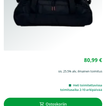
80,99 €
sis. 25.5% alv, ilmainen toimitus
Heti toimitettavissa
toimitusaika 2-10 arkipäivää
Ostoskoriin